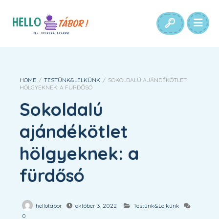
HOME
/
TESTÜNK&LELKÜNK
/
SOKOLDALÚ AJÁNDÉKÖTLET
HÖLGYEKNEK: A FÜRDŐSÓ
Sokoldalú
ajándékötlet
hölgyeknek: a
fürdősó
hellotabor
október 3, 2022
Testünk&Lelkünk
0