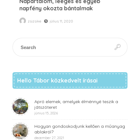
Napártalom, leégés és egyéb
napfény okozta bántalmak
zsizsike
július 11, 2020
Hello Tábor közkedvelt írásai
Apró elemek, amelyek élménnyé teszik a
játszóteret
június 15, 2026
Hogyan gondoskodjunk kellően a műanyag
ablakról?
december 27, 2021