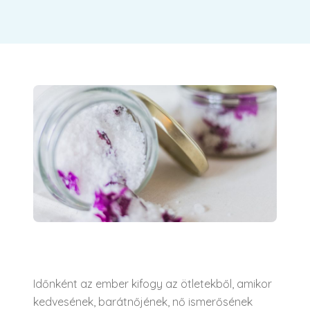
Időnként az ember kifogy az ötletekből, amikor
kedvesének, barátnőjének, nő ismerősének