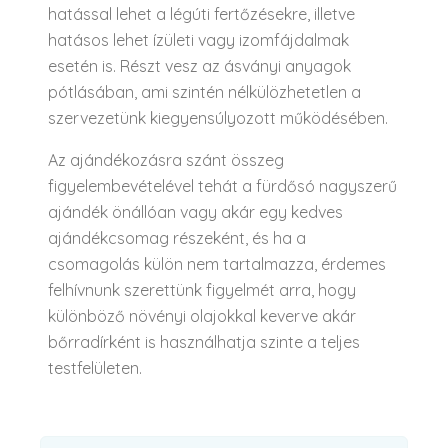
hatással lehet a légúti fertőzésekre, illetve
hatásos lehet ízületi vagy izomfájdalmak
esetén is. Részt vesz az ásványi anyagok
pótlásában, ami szintén nélkülözhetetlen a
szervezetünk kiegyensúlyozott működésében.
Az ajándékozásra szánt összeg
figyelembevételével tehát a fürdősó nagyszerű
ajándék önállóan vagy akár egy kedves
ajándékcsomag részeként, és ha a
csomagolás külön nem tartalmazza, érdemes
felhívnunk szerettünk figyelmét arra, hogy
különböző növényi olajokkal keverve akár
bőrradírként is használhatja szinte a teljes
testfelületen.