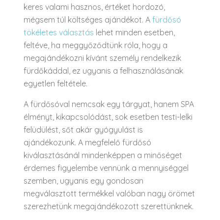
keres valami hasznos, értéket hordozó,
mégsem túl költséges ajándékot.
A
fürdősó
tökéletes választás
lehet minden esetben,
feltéve, ha meggyőződtünk róla, hogy a
megajándékozni kívánt személy rendelkezik
fürdőkáddal, ez ugyanis a felhasználásának
egyetlen feltétele.
A fürdősóval nemcsak egy tárgyat, hanem SPA
élményt, kikapcsolódást, sok esetben testi-lelki
felüdülést, sőt akár gyógyulást is
ajándékozunk. A megfelelő fürdősó
kiválasztásánál mindenképpen a minőséget
érdemes figyelembe vennünk a mennyiséggel
szemben, ugyanis egy gondosan
megválasztott termékkel valóban nagy örömet
szerezhetünk megajándékozott szerettünknek.