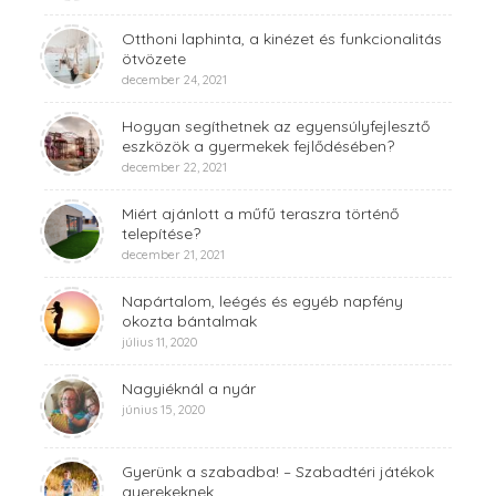
Otthoni laphinta, a kinézet és funkcionalitás
ötvözete
december 24, 2021
Hogyan segíthetnek az egyensúlyfejlesztő
eszközök a gyermekek fejlődésében?
december 22, 2021
Miért ajánlott a műfű teraszra történő
telepítése?
december 21, 2021
Napártalom, leégés és egyéb napfény
okozta bántalmak
július 11, 2020
Nagyiéknál a nyár
június 15, 2020
Gyerünk a szabadba! – Szabadtéri játékok
gyerekeknek