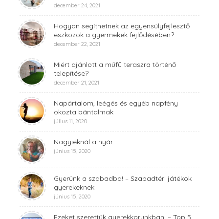
december 24, 2021
Hogyan segíthetnek az egyensúlyfejlesztő
eszközök a gyermekek fejlődésében?
december 22, 2021
Miért ajánlott a műfű teraszra történő
telepítése?
december 21, 2021
Napártalom, leégés és egyéb napfény
okozta bántalmak
július 11, 2020
Nagyiéknál a nyár
június 15, 2020
Gyerünk a szabadba! – Szabadtéri játékok
gyerekeknek
június 15, 2020
Ezeket szerettük gyerekkorunkban! – Top 5