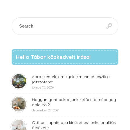
Hello Tábor közkedvelt írásai
Apró elemek, amelyek élménnyé teszik a
játszóteret
június 15, 2026
Hogyan gondoskodjunk kellően a műanyag
ablakról?
december 27, 2021
Otthoni laphinta, a kinézet és funkcionalitás
ötvözete