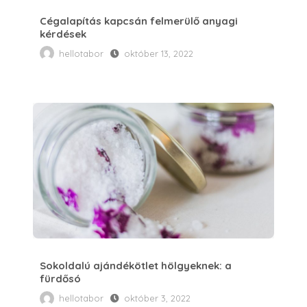
Cégalapítás kapcsán felmerülő anyagi
kérdések
hellotabor
október 13, 2022
Sokoldalú ajándékötlet hölgyeknek: a fürdősó
Sokoldalú ajándékötlet hölgyeknek: a
fürdősó
hellotabor
október 3, 2022