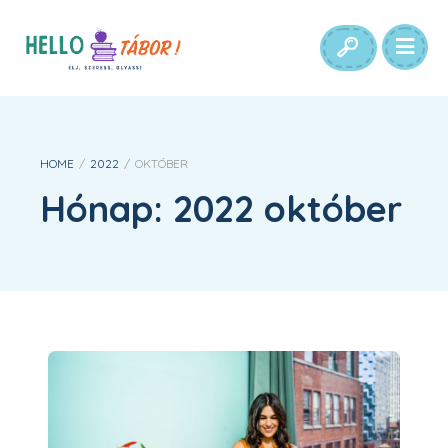
HOME
/
2022
/
OKTÓBER
Hónap:
2022 október
NAV kompatibilis székhelyszolgáltatás