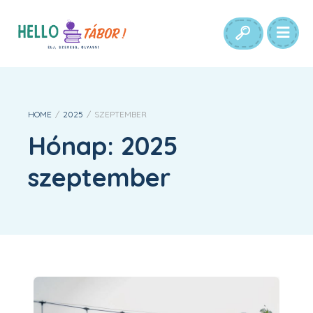
HOME
/
2025
/
SZEPTEMBER
Hónap:
2025
szeptember
5 ok, amiért a rendezvényszervezők is műfüvet választanak