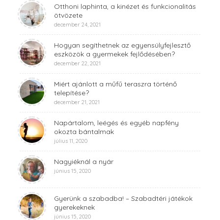
Otthoni laphinta, a kinézet és funkcionalitás
ötvözete
december 24, 2021
Hogyan segíthetnek az egyensúlyfejlesztő
eszközök a gyermekek fejlődésében?
december 22, 2021
Miért ajánlott a műfű teraszra történő
telepítése?
december 21, 2021
Napártalom, leégés és egyéb napfény
okozta bántalmak
július 11, 2020
Nagyiéknál a nyár
június 15, 2020
Gyerünk a szabadba! – Szabadtéri játékok
gyerekeknek
június 15, 2020