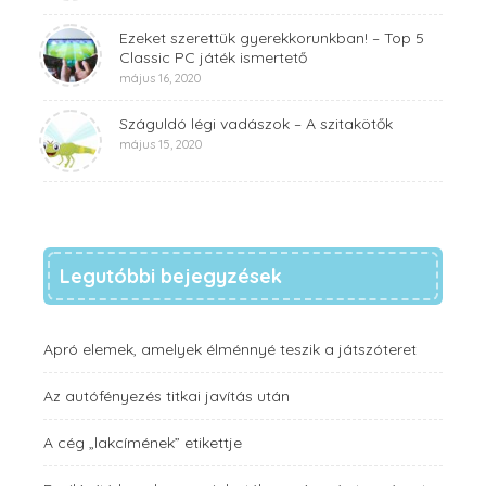
Ezeket szerettük gyerekkorunkban! – Top 5
Classic PC játék ismertető
május 16, 2020
Száguldó légi vadászok – A szitakötők
május 15, 2020
Legutóbbi bejegyzések
Apró elemek, amelyek élménnyé teszik a játszóteret
Az autófényezés titkai javítás után
A cég „lakcímének” etikettje