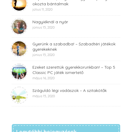
okozta bántalmak
július 11, 2020
Nagyiéknál a nyár
június 15, 2020
Gyerünk a szabadba! – Szabadtéri játékok
gyerekeknek
június 15, 2020
Ezeket szerettük gyerekkorunkban! – Top 5
Classic PC játék ismertető
május 16, 2020
Száguldó légi vadászok – A szitakötők
május 15, 2020
Legutóbbi bejegyzések