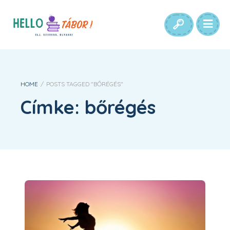
HOME
/
POSTS TAGGED "BŐRÉGÉS"
Címke:
bőrégés
Napártalom, leégés és egyéb napfény okozta bántalmak