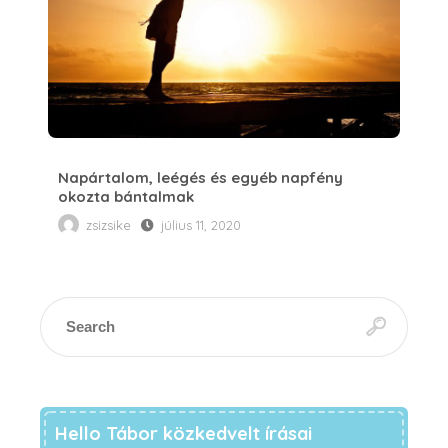
Napártalom, leégés és egyéb napfény
okozta bántalmak
zsizsike
július 11, 2020
Hello Tábor közkedvelt írásai