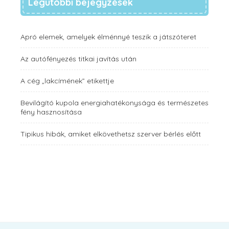
Legutóbbi bejegyzések
Apró elemek, amelyek élménnyé teszik a játszóteret
Az autófényezés titkai javítás után
A cég „lakcímének” etikettje
Bevilágító kupola energiahatékonysága és természetes
fény hasznosítása
Tipikus hibák, amiket elkövethetsz szerver bérlés előtt