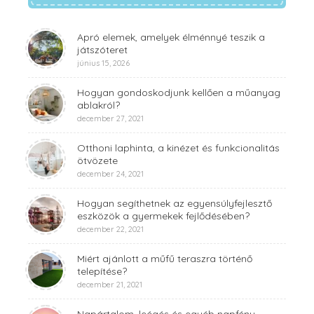
Apró elemek, amelyek élménnyé teszik a
játszóteret
június 15, 2026
Hogyan gondoskodjunk kellően a műanyag
ablakról?
december 27, 2021
Otthoni laphinta, a kinézet és funkcionalitás
ötvözete
december 24, 2021
Hogyan segíthetnek az egyensúlyfejlesztő
eszközök a gyermekek fejlődésében?
december 22, 2021
Miért ajánlott a műfű teraszra történő
telepítése?
december 21, 2021
Napártalom, leégés és egyéb napfény