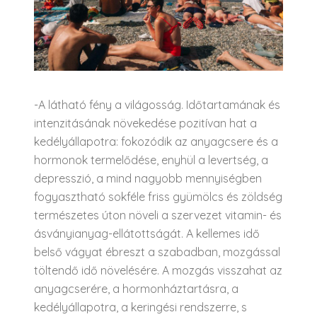
-A látható fény a világosság. Időtartamának és
intenzitásának növekedése pozitívan hat a
kedélyállapotra: fokozódik az anyagcsere és a
hormonok termelődése, enyhül a levertség, a
depresszió, a mind nagyobb mennyiségben
fogyasztható sokféle friss gyümölcs és zöldség
természetes úton növeli a szervezet vitamin- és
ásványianyag-ellátottságát. A kellemes idő
belső vágyat ébreszt a szabadban, mozgással
töltendő idő növelésére. A mozgás visszahat az
anyagcserére, a hormonháztartásra, a
kedélyállapotra, a keringési rendszerre, s