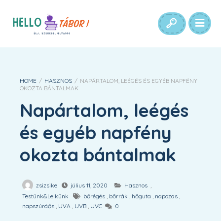
HOME
/
HASZNOS
/
NAPÁRTALOM, LEÉGÉS ÉS EGYÉB NAPFÉNY
OKOZTA BÁNTALMAK
Napártalom, leégés
és egyéb napfény
okozta bántalmak
zsizsike
július 11, 2020
Hasznos
,
Testünk&Lelkünk
bőrégés
,
bőrrák
,
hőguta
,
napozas
,
napszúráős
,
UVA
,
UVB
,
UVC
0