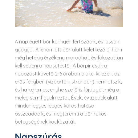
A nap égett bőr könnyen fertőződik, és lassan
gyógyul. A lehámlott bőr alatt keletkező új hám
még hetekig érzékeny maradhat, és fokozottan
kell védeni a napsütéstől. A bőrpír csak a
napozást követő 2-6 órában alakul ki, ezért az
erős fényben (vízparton, strandon) nem látszik,
és ha kellemes, enyhe szellő is fújdogál, még a
meleg sem figyelmeztet. Évek, évtizedek alatt
minden egyes leégés káros hatása
összeadódik, és megteremti a bőr rákos
betegségének kockázatát.
Napszúrás