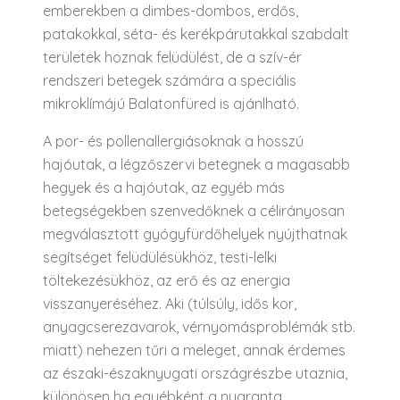
emberekben a dimbes-dombos, erdős,
patakokkal, séta- és kerékpárutakkal szabdalt
területek hoznak felüdülést, de a szív-ér
rendszeri betegek számára a speciális
mikroklímájú Balatonfüred is ajánlható.
A por- és pollenallergiásoknak a hosszú
hajóutak, a légzőszervi betegnek a magasabb
hegyek és a hajóutak, az egyéb más
betegségekben szenvedőknek a célirányosan
megválasztott gyógyfürdőhelyek nyújthatnak
segítséget felüdülésükhöz, testi-lelki
töltekezésükhöz, az erő és az energia
visszanyeréséhez. Aki (túlsúly, idős kor,
anyagcserezavarok, vérnyomásproblémák stb.
miatt) nehezen tűri a meleget, annak érdemes
az északi-északnyugati országrészbe utaznia,
különösen ha egyébként a nyaranta