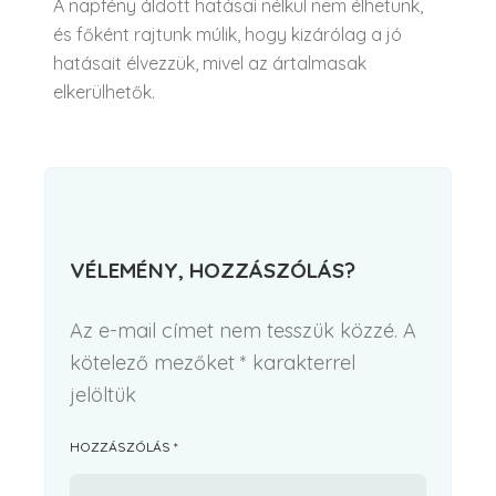
A napfény áldott hatásai nélkül nem élhetünk,
és főként rajtunk múlik, hogy kizárólag a jó
hatásait élvezzük, mivel az ártalmasak
elkerülhetők.
VÉLEMÉNY, HOZZÁSZÓLÁS?
Az e-mail címet nem tesszük közzé.
A
kötelező mezőket
*
karakterrel
jelöltük
HOZZÁSZÓLÁS
*