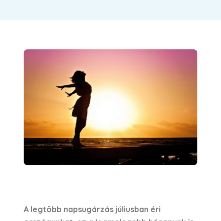
A legtöbb napsugárzás júliusban éri