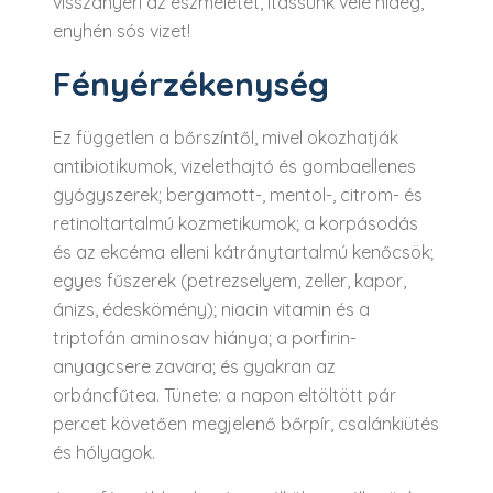
visszanyeri az eszméletét, itassunk vele hideg,
enyhén sós vizet!
Fényérzékenység
Ez független a bőrszíntől, mivel okozhatják
antibiotikumok, vizelethajtó és gombaellenes
gyógyszerek; bergamott-, mentol-, citrom- és
retinoltartalmú kozmetikumok; a korpásodás
és az ekcéma elleni kátránytartalmú kenőcsök;
egyes fűszerek (petrezselyem, zeller, kapor,
ánizs, édeskömény); niacin vitamin és a
triptofán aminosav hiánya; a porfirin-
anyagcsere zavara; és gyakran az
orbáncfűtea. Tünete: a napon eltöltött pár
percet követően megjelenő bőrpír, csalánkiütés
és hólyagok.