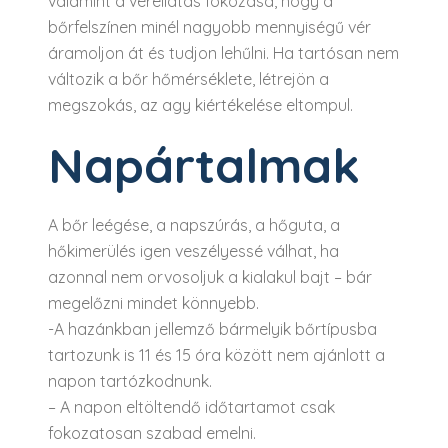
valamint a vérellátás fokozása, hogy a
bőrfelszínen minél nagyobb mennyiségű vér
áramoljon át és tudjon lehűlni. Ha tartósan nem
változik a bőr hőmérséklete, létrejön a
megszokás, az agy kiértékelése eltompul.
Napártalmak
A bőr leégése, a napszúrás, a hőguta, a
hőkimerülés igen veszélyessé válhat, ha
azonnal nem orvosoljuk a kialakul bajt – bár
megelőzni mindet könnyebb.
-A hazánkban jellemző bármelyik bőrtípusba
tartozunk is 11 és 15 óra között nem ajánlott a
napon tartózkodnunk.
– A napon eltöltendő időtartamot csak
fokozatosan szabad emelni.