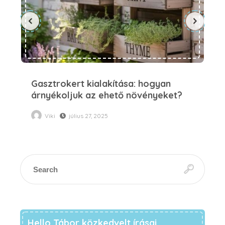
Gasztrokert kialakítása: hogyan
Na
árnyékoljuk az ehető növényeket?
Viki
július 27, 2025
Hello Tábor közkedvelt írásai