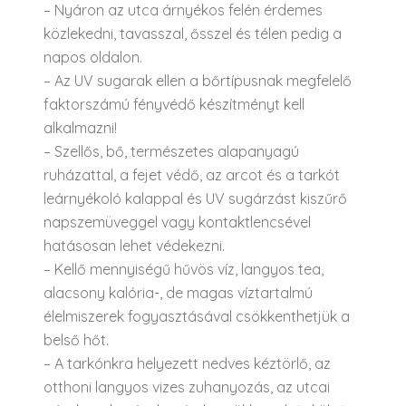
– Nyáron az utca árnyékos felén érdemes
közlekedni, tavasszal, ősszel és télen pedig a
napos oldalon.
– Az UV sugarak ellen a bőrtípusnak megfelelő
faktorszámú fényvédő készítményt kell
alkalmazni!
– Szellős, bő, természetes alapanyagú
ruházattal, a fejet védő, az arcot és a tarkót
leárnyékoló kalappal és UV sugárzást kiszűrő
napszemüveggel vagy kontaktlencsével
hatásosan lehet védekezni.
– Kellő mennyiségű hűvös víz, langyos tea,
alacsony kalória-, de magas víztartalmú
élelmiszerek fogyasztásával csökkenthetjük a
belső hőt.
– A tarkónkra helyezett nedves kéztörlő, az
otthoni langyos vizes zuhanyozás, az utcai