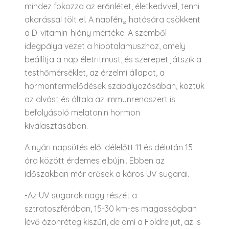
mindez fokozza az erőnlétet, életkedvvel, tenni
akarással tölt el. A napfény hatására csökkent
a D-vitamin-hiány mértéke. A szemből
idegpálya vezet a hipotalamuszhoz, amely
beállítja a nap életritmust, és szerepet játszik a
testhőmérséklet, az érzelmi állapot, a
hormontermelődések szabályozásában, köztük
az alvást és általa az immunrendszert is
befolyásoló melatonin hormon
kiválasztásában.
A nyári napsütés elől délelőtt 11 és délután 15
óra között érdemes elbújni. Ebben az
időszakban már erősek a káros UV sugarai.
-Az UV sugarak nagy részét a
sztratoszférában, 15-30 km-es magasságban
lévő ózonréteg kiszűri, de ami a Földre jut, az is