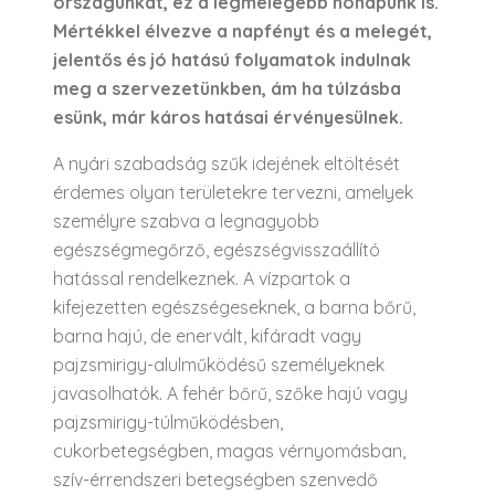
országunkat, ez a legmelegebb hónapunk is.
Mértékkel élvezve a napfényt és a melegét,
jelentős és jó hatású folyamatok indulnak
meg a szervezetünkben, ám ha túlzásba
esünk, már káros hatásai érvényesülnek.
A nyári szabadság szűk idejének eltöltését
érdemes olyan területekre tervezni, amelyek
személyre szabva a legnagyobb
egészségmegőrző, egészségvisszaállító
hatással rendelkeznek. A vízpartok a
kifejezetten egészségeseknek, a barna bőrű,
barna hajú, de enervált, kifáradt vagy
pajzsmirigy-alulműködésű személyeknek
javasolhatók. A fehér bőrű, szőke hajú vagy
pajzsmirigy-túlműködésben,
cukorbetegségben, magas vérnyomásban,
szív-érrendszeri betegségben szenvedő