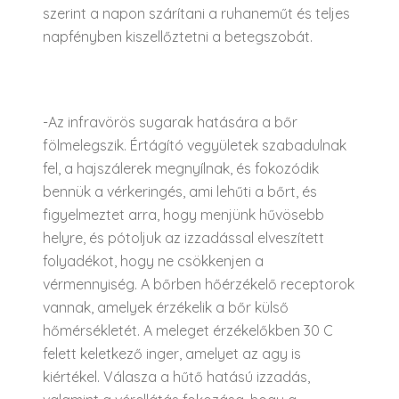
szerint a napon szárítani a ruhaneműt és teljes
napfényben kiszellőztetni a betegszobát.
-Az infravörös sugarak hatására a bőr
fölmelegszik. Értágító vegyületek szabadulnak
fel, a hajszálerek megnyílnak, és fokozódik
bennük a vérkeringés, ami lehűti a bőrt, és
figyelmeztet arra, hogy menjünk hűvösebb
helyre, és pótoljuk az izzadással elveszített
folyadékot, hogy ne csökkenjen a
vérmennyiség. A bőrben hőérzékelő receptorok
vannak, amelyek érzékelik a bőr külső
hőmérsékletét. A meleget érzékelőkben 30 C
felett keletkező inger, amelyet az agy is
kiértékel. Válasza a hűtő hatású izzadás,