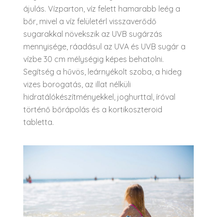
ájulás. Vízparton, víz felett hamarabb leég a
bőr, mivel a víz felületérl visszaverődő
sugarakkal növekszik az UVB sugárzás
mennyisége, ráadásul az UVA és UVB sugár a
vízbe 30 cm mélységig képes behatolni.
Segítség a hűvös, leárnyékolt szoba, a hideg
vizes borogatás, az illat nélküli
hidratálókészítményekkel, joghurttal, íróval
történő bőrápolás és a kortikoszteroid
tabletta.