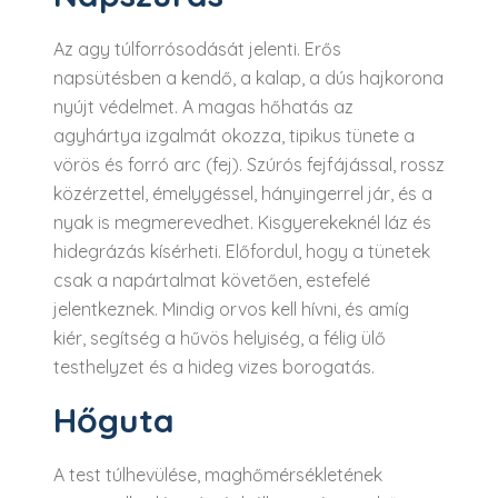
Az agy túlforrósodását jelenti. Erős
napsütésben a kendő, a kalap, a dús hajkorona
nyújt védelmet. A magas hőhatás az
agyhártya izgalmát okozza, tipikus tünete a
vörös és forró arc (fej). Szúrós fejfájással, rossz
közérzettel, émelygéssel, hányingerrel jár, és a
nyak is megmerevedhet. Kisgyerekeknél láz és
hidegrázás kísérheti. Előfordul, hogy a tünetek
csak a napártalmat követően, estefelé
jelentkeznek. Mindig orvos kell hívni, és amíg
kiér, segítség a hűvös helyiség, a félig ülő
testhelyzet és a hideg vizes borogatás.
Hőguta
A test túlhevülése, maghőmérsékletének