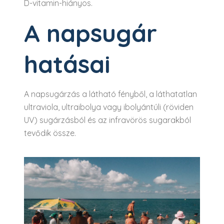
D-vitamin-hiányos.
A napsugár
hatásai
A napsugárzás a látható fényből, a láthatatlan
ultraviola, ultraibolya vagy ibolyántúli (röviden
UV) sugárzásból és az infravörös sugarakból
tevődik össze.