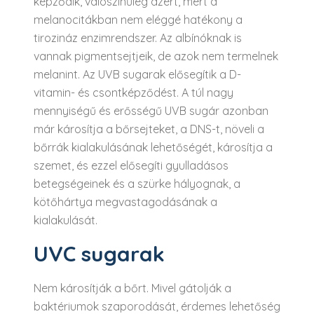
képződik, valószínűleg azért, mert a
melanocitákban nem eléggé hatékony a
tirozináz enzimrendszer. Az albínóknak is
vannak pigmentsejtjeik, de azok nem termelnek
melanint. Az UVB sugarak elősegítik a D-
vitamin- és csontképződést. A túl nagy
mennyiségű és erősségű UVB sugár azonban
már károsítja a bőrsejteket, a DNS-t, növeli a
bőrrák kialakulásának lehetőségét, károsítja a
szemet, és ezzel elősegíti gyulladásos
betegségeinek és a szürke hályognak, a
kötőhártya megvastagodásának a
kialakulását.
UVC sugarak
Nem károsítják a bőrt. Mivel gátolják a
baktériumok szaporodását, érdemes lehetőség