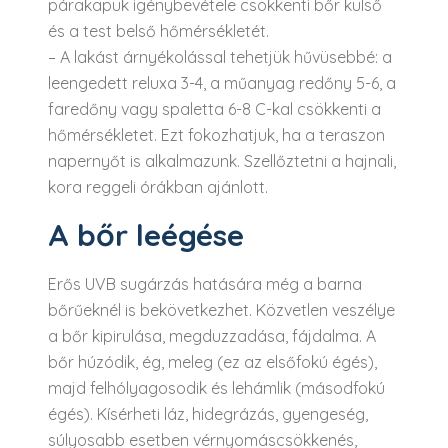
párakapuk igénybevétele csökkenti bőr külső
és a test belső hőmérsékletét.
– A lakást árnyékolással tehetjük hűvüsebbé: a
leengedett reluxa 3-4, a műanyag redőny 5-6, a
faredőny vagy spaletta 6-8 C-kal csökkenti a
hőmérsékletet. Ezt fokozhatjuk, ha a teraszon
napernyőt is alkalmazunk. Szellőztetni a hajnali,
kora reggeli órákban ajánlott.
A bőr leégése
Erős UVB sugárzás hatására még a barna
bőrűeknél is bekövetkezhet. Közvetlen veszélye
a bőr kipirulása, megduzzadása, fájdalma. A
bőr húzódik, ég, meleg (ez az elsőfokú égés),
majd felhólyagosodik és lehámlik (másodfokú
égés). Kísérheti láz, hidegrázás, gyengeség,
súlyosabb esetben vérnyomáscsökkenés,