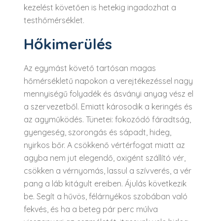
kezelést követően is hetekig ingadozhat a
testhőmérséklet.
Hőkimerülés
Az egymást követő tartósan magas
hőmérsékletű napokon a verejtékezéssel nagy
mennyiségű folyadék és ásványi anyag vész el
a szervezetből. Emiatt károsodik a keringés és
az agyműködés. Tünetei: fokozódó fáradtság,
gyengeség, szorongás és sápadt, hideg,
nyirkos bőr. A csökkenő vértérfogat miatt az
agyba nem jut elegendő, oxigént szállító vér,
csökken a vérnyomás, lassul a szívverés, a vér
pang a láb kitágult ereiben. Ájulás következik
be. Segít a hűvös, félárnyékos szobában való
fekvés, és ha a beteg pár perc múlva