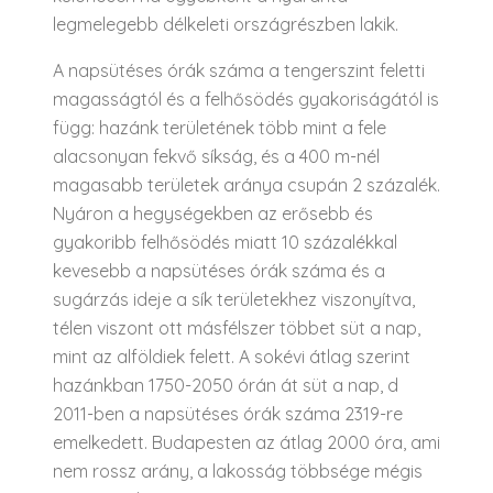
legmelegebb délkeleti országrészben lakik.
A napsütéses órák száma a tengerszint feletti
magasságtól és a felhősödés gyakoriságától is
függ: hazánk területének több mint a fele
alacsonyan fekvő síkság, és a 400 m-nél
magasabb területek aránya csupán 2 százalék.
Nyáron a hegységekben az erősebb és
gyakoribb felhősödés miatt 10 százalékkal
kevesebb a napsütéses órák száma és a
sugárzás ideje a sík területekhez viszonyítva,
télen viszont ott másfélszer többet süt a nap,
mint az alföldiek felett. A sokévi átlag szerint
hazánkban 1750-2050 órán át süt a nap, d
2011-ben a napsütéses órák száma 2319-re
emelkedett. Budapesten az átlag 2000 óra, ami
nem rossz arány, a lakosság többsége mégis