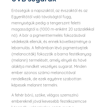
Erősségük a napszaktól, az évszaktól és az
Egyenlítőtől való távolságtól függ,
mennyiségük pedig a tengerszint feletti
magasságtól is (1000 m-enként 20 százalékkal
nő). A bőr a pigmenttermelés fokozásával
védekezik ellenük, és ennek következménye a
lebarnulás. A felhámban lévő pigmentsejtek
(melanociták) fokozzák a barna festékanyag
(melanin) termelését, amely elnyeli és hővé
alakítja mindkét veszélyes sugarat. Minden
ember azonos számú melanocitával
rendelkezik, de ezek egyénre szabottan
képesek melanint termelni.
A fehér bőrű, szőke, világos szemszínű
embereknél jóval kevesebb festékszemcse