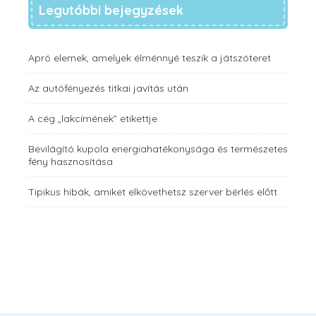
Legutóbbi bejegyzések
Apró elemek, amelyek élménnyé teszik a játszóteret
Az autófényezés titkai javítás után
A cég „lakcímének” etikettje
Bevilágító kupola energiahatékonysága és természetes
fény hasznosítása
Tipikus hibák, amiket elkövethetsz szerver bérlés előtt