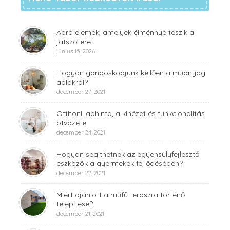
Apró elemek, amelyek élménnyé teszik a
játszóteret
június 15, 2026
Hogyan gondoskodjunk kellően a műanyag
ablakról?
december 27, 2021
Otthoni laphinta, a kinézet és funkcionalitás
ötvözete
december 24, 2021
Hogyan segíthetnek az egyensúlyfejlesztő
eszközök a gyermekek fejlődésében?
december 22, 2021
Miért ajánlott a műfű teraszra történő
telepítése?
december 21, 2021