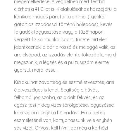
megemelkedése. A végbélben mért testhő
elérheti a 41 C-ot is. Kialakulásához hozzájárul a
kánikula magas páratartalommal (ilyenkor
gátolt az izzadással történő hőleadás), kevés
folyadék fogyasztása vagy a tűző napon
végzett fizikai munka, sport. Tünetei hirtelen
jelentkeznek: a bőr pirossá és meleggé válik, az
arc elsápad, az izzadás eleinte fokozódik, majd
megszűnik, a légzés és a pulzusszám eleinte
gyorsul, majd lassul.
Kialakulhat zavartság és eszméletvesztés, ami
életveszélyes is lehet. Segítség a hűvös,
félhomályos szoba, az oldalt fekvés, és az
egész test hideg vizes törölgetése, legyezéssel
kísérve, ami segíti a hőleadást. Ha a beteg
eszméleténél van, kortyoltassunk vele enyhén
sós vizet! Orvost kell hívni, de még a kórházi