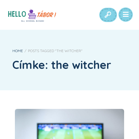
HOME
/
POSTS TAGGED "THE WITCHER"
Címke:
the witcher
Ezeket szerettük gyerekkorunkban! – Top 5 Classic PC játék ismertető