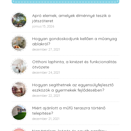
Apró elemek, amelyek élménnyé teszik a
játszóteret
június 15, 2026
Hogyan gondoskodjunk kellően a műanyag
ablakról?
december 27, 2021
Otthoni laphinta, a kinézet és funkcionalitás
ötvözete
december 24, 2021
Hogyan segíthetnek az egyensúlyfejlesztő
eszközök a gyermekek fejlődésében?
december 22, 2021
Miért ajánlott a műfű teraszra történő
telepítése?
december 21, 2021
Napártalom, leégés és egyéb napfény