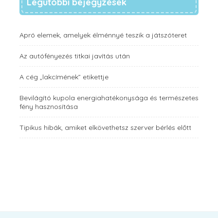
Legutóbbi bejegyzések
Apró elemek, amelyek élménnyé teszik a játszóteret
Az autófényezés titkai javítás után
A cég „lakcímének” etikettje
Bevilágító kupola energiahatékonysága és természetes
fény hasznosítása
Tipikus hibák, amiket elkövethetsz szerver bérlés előtt