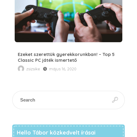
Ezeket szerettük gyerekkorunkban! – Top 5
Classic PC játék ismertető
zsizsike
május 16, 2020
Hello Tábor közkedvelt írásai