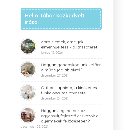
Hello Tábor közkedvelt
írásai
Apró elemek, amelyek
élménnyé teszik a játszóteret
június 15, 2026
Hogyan gondoskodjunk kellően
a műanyag ablakról?
december 27, 2021
Otthoni laphinta, a kinézet és
funkcionalitás ötvözete
december 24, 2021
Hogyan segíthetnek az
egyensúlyfejlesztő eszközök a
gyermekek fejlődésében?
december 22, 2021