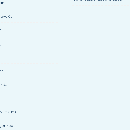
ány
evelés
s
j!
ás
ozás
&Lelkünk
gorized