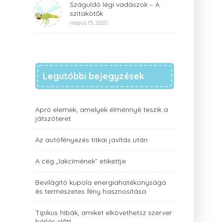
Száguldó légi vadászok – A
szitakötők
május 15, 2020
Legutóbbi bejegyzések
Apró elemek, amelyek élménnyé teszik a
játszóteret
Az autófényezés titkai javítás után
A cég „lakcímének” etikettje
Bevilágító kupola energiahatékonysága
és természetes fény hasznosítása
Tipikus hibák, amiket elkövethetsz szerver
bérlés előtt