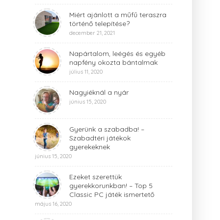
Miért ajánlott a műfű teraszra
történő telepítése?
december 21, 2021
Napártalom, leégés és egyéb
napfény okozta bántalmak
július 11, 2020
Nagyiéknál a nyár
június 15, 2020
Gyerünk a szabadba! –
Szabadtéri játékok
gyerekeknek
június 15, 2020
Ezeket szerettük
gyerekkorunkban! – Top 5
Classic PC játék ismertető
május 16, 2020