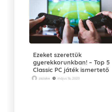
Ezeket szerettük
gyerekkorunkban! – Top 5
Classic PC játék ismertető
zsizsike
május 16, 2020