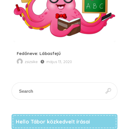
Fedőneve: Lábasfejű
zsizsike
május 13, 2020
Hello Tábor közkedvelt írásai