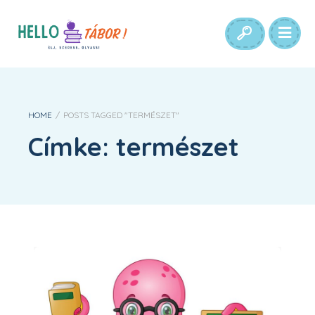
HOME
/
POSTS TAGGED "TERMÉSZET"
Címke:
természet
Fedőneve: Lábasfejű