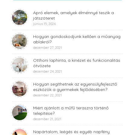
Apró elemek, amelyek élménnyé teszik a
játszóteret
június 15, 2026
Hogyan gondoskodjunk kellően a műanyag
ablakról?
december 27, 2021
Otthoni laphinta, a kinézet és funkcionalitás
ötvözete
december 24, 2021
Hogyan segíthetnek az egyensúlyfejlesztő
eszközök a gyermekek fejlődésében?
december 22, 2021
Miért ajánlott a műfű teraszra történő
telepítése?
december 21, 2021
Napártalom, leégés és egyéb napfény