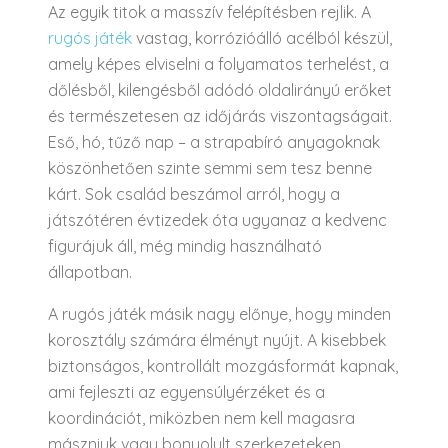
Az egyik titok a masszív felépítésben rejlik. A
rugós játék
vastag, korrózióálló acélból készül,
amely képes elviselni a folyamatos terhelést, a
dőlésből, kilengésből adódó oldalirányú erőket
és természetesen az időjárás viszontagságait.
Eső, hó, tűző nap – a strapabíró anyagoknak
köszönhetően szinte semmi sem tesz benne
kárt. Sok család beszámol arról, hogy a
játszótéren évtizedek óta ugyanaz a kedvenc
figurájuk áll, még mindig használható
állapotban.
A rugós játék másik nagy előnye, hogy minden
korosztály számára élményt nyújt. A kisebbek
biztonságos, kontrollált mozgásformát kapnak,
ami fejleszti az egyensúlyérzéket és a
koordinációt, miközben nem kell magasra
mászniuk vagy bonyolult szerkezeteken