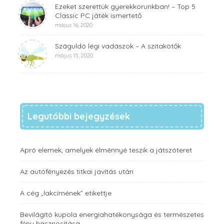
Ezeket szerettük gyerekkorunkban! – Top 5
Classic PC játék ismertető
május 16, 2020
Száguldó légi vadászok – A szitakötők
május 15, 2020
Legutóbbi bejegyzések
Apró elemek, amelyek élménnyé teszik a játszóteret
Az autófényezés titkai javítás után
A cég „lakcímének” etikettje
Bevilágító kupola energiahatékonysága és természetes
fény hasznosítása