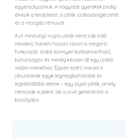
egyensúlyozniuk. A nagyobb gyerekek pedig
élvezik a lendületet, a játék szabadságérzetét
és a mozgás ritmusát.
A jó minőségű rugós játék nemcsak túlél
mindent, hanem hosszú távon is megőrzi
funkcióját: stabil, könnyen karbantartható,
biztonságos és mindig készen áll egy újabb
vidám menethez. Éppen ezért marad a
játszóterek egyik legmegbízhatóbb és
legidőtállóbb eleme – egy olyan játék, amely
nemcsak a jelent, de a jövő generációit is
kiszolgálja.