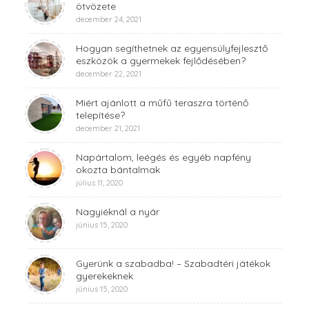
ötvözete
december 24, 2021
Hogyan segíthetnek az egyensúlyfejlesztő
eszközök a gyermekek fejlődésében?
december 22, 2021
Miért ajánlott a műfű teraszra történő
telepítése?
december 21, 2021
Napártalom, leégés és egyéb napfény
okozta bántalmak
július 11, 2020
Nagyiéknál a nyár
június 15, 2020
Gyerünk a szabadba! – Szabadtéri játékok
gyerekeknek
június 15, 2020