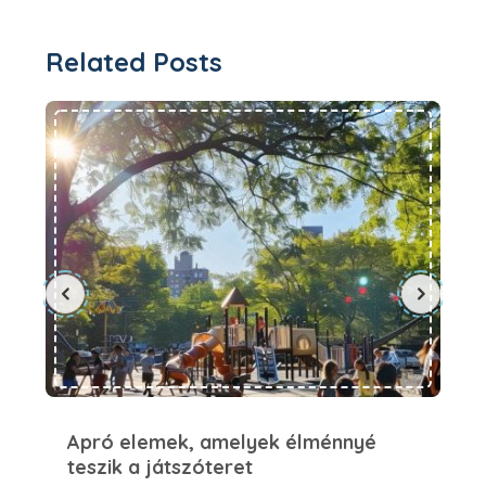
Related Posts
Apró elemek, amelyek élménnyé teszik a játszóteret
Apró elemek, amelyek élménnyé
A 
teszik a játszóteret