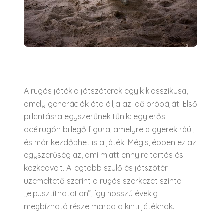
A rugós játék a játszóterek egyik klasszikusa,
amely generációk óta állja az idő próbáját. Első
pillantásra egyszerűnek tűnik: egy erős
acélrugón billegő figura, amelyre a gyerek ráül,
és már kezdődhet is a játék. Mégis, éppen ez az
egyszerűség az, ami miatt ennyire tartós és
közkedvelt. A legtöbb szülő és játszótér-
üzemeltető szerint a rugós szerkezet szinte
„elpusztíthatatlan”, így hosszú évekig
megbízható része marad a kinti játéknak.