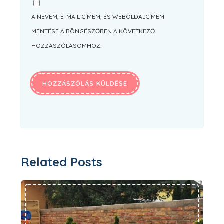
A NEVEM, E-MAIL CÍMEM, ÉS WEBOLDALCÍMEM
MENTÉSE A BÖNGÉSZŐBEN A KÖVETKEZŐ
HOZZÁSZÓLÁSOMHOZ.
Related Posts
A műfű gyártmányok jellemzői