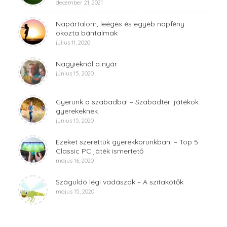
december 21, 2021
Napártalom, leégés és egyéb napfény
okozta bántalmak
július 11, 2020
Nagyiéknál a nyár
június 15, 2020
Gyerünk a szabadba! – Szabadtéri játékok
gyerekeknek
június 15, 2020
Ezeket szerettük gyerekkorunkban! – Top 5
Classic PC játék ismertető
május 16, 2020
Száguldó légi vadászok – A szitakötők
május 15, 2020