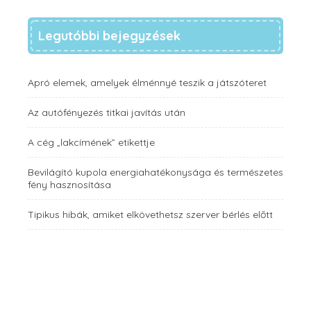
Legutóbbi bejegyzések
Apró elemek, amelyek élménnyé teszik a játszóteret
Az autófényezés titkai javítás után
A cég „lakcímének” etikettje
Bevilágító kupola energiahatékonysága és természetes
fény hasznosítása
Tipikus hibák, amiket elkövethetsz szerver bérlés előtt