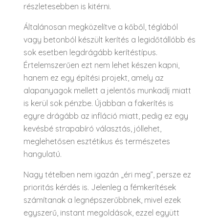
részletesebben is kitérni.
Általánosan megközelítve a kőből, téglából
vagy betonból készült kerítés a legidőtállóbb és
sok esetben legdrágább kerítéstípus.
Értelemszerűen ezt nem lehet készen kapni,
hanem ez egy építési projekt, amely az
alapanyagok mellett a jelentős munkadíj miatt
is kerül sok pénzbe. Újabban a fakerítés is
egyre drágább az infláció miatt, pedig ez egy
kevésbé strapabíró választás, jóllehet,
meglehetősen esztétikus és természetes
hangulatú.
Nagy tételben nem igazán „éri meg”, persze ez
prioritás kérdés is. Jelenleg a fémkerítések
számítanak a legnépszerűbbnek, mivel ezek
egyszerű, instant megoldások, ezzel együtt