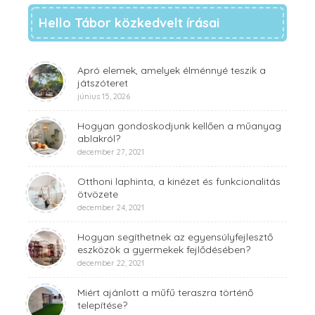
Hello Tábor közkedvelt írásai
Apró elemek, amelyek élménnyé teszik a
játszóteret
június 15, 2026
Hogyan gondoskodjunk kellően a műanyag
ablakról?
december 27, 2021
Otthoni laphinta, a kinézet és funkcionalitás
ötvözete
december 24, 2021
Hogyan segíthetnek az egyensúlyfejlesztő
eszközök a gyermekek fejlődésében?
december 22, 2021
Miért ajánlott a műfű teraszra történő
telepítése?