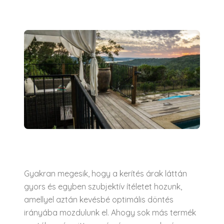
Gyakran megesik, hogy a kerítés árak láttán
gyors és egyben szubjektív ítéletet hozunk,
amellyel aztán kevésbé optimális döntés
irányába mozdulunk el. Ahogy sok más termék