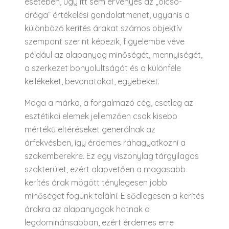
esetében, úgy itt sem érvényes az „olcsó-
drága” értékelési gondolatmenet, ugyanis a
különböző kerítés árakat számos objektív
szempont szerint képezik, figyelembe véve
például az alapanyag minőségét, mennyiségét,
a szerkezet bonyolultságát és a különféle
kellékeket, bevonatokat, egyebeket.
Maga a márka, a forgalmazó cég, esetleg az
esztétikai elemek jellemzően csak kisebb
mértékű eltéréseket generálnak az
árfekvésben, így érdemes ráhagyatkozni a
szakemberekre. Ez egy viszonylag tárgyilagos
szakterület, ezért alapvetően a magasabb
kerítés árak mögött ténylegesen jobb
minőséget fogunk találni. Elsődlegesen a kerítés
árakra az alapanyagok hatnak a
legdominánsabban, ezért érdemes erre