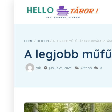
HOME
/
OTTHON
/
A LEGJOBB MŰFŰ TÍPUSOK KIVÁLASZTÁS
A legjobb műfű
Viki
június 24, 2025
Otthon
0