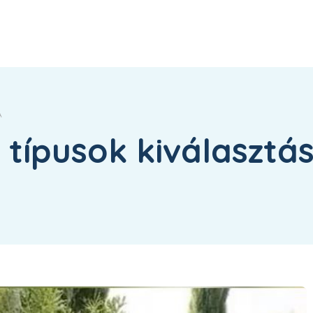
A
 típusok kiválasztá