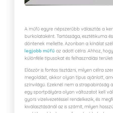
A műfű egyre népszerűbb választás a kert
burkolataként. Tartóssága, esztétikuma és
döntenek mellette. Azonban a kínálat szé
legjobb műfű
az adott célra. Ahhoz, hog
különféle típusokat és felhasználási terület
Először is fontos tisztázni, milyen célra 
megoldást, akkor olyan típus ajánlott, am
színvilágú. Ezeknél nem a strapabíróság
egy sportpályára olyan változatot kell vál
gyors vízelvezetéssel rendelkezik, és megf
kiválasztásánál az is számít, milyen hossz