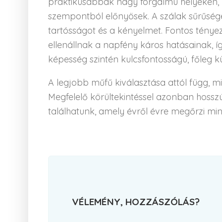
praktikusabbak nagy forgalmú helyeken, 
szempontból előnyösek. A szálak sűrűsége
tartósságot és a kényelmet. Fontos tény
ellenállnak a napfény káros hatásainak, í
képesség szintén kulcsfontosságú, főleg kü
A legjobb műfű kiválasztása attól függ, m
Megfelelő körültekintéssel azonban hossz
találhatunk, amely évről évre megőrzi mi
VÉLEMÉNY, HOZZÁSZÓLÁS?