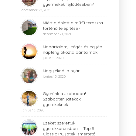
gyermekek fejlődésében?
december 22, 2021
Miért ajánlott a műfű teraszra
történő telepítése?
december 21, 2021
Napártalom, leégés és egyéb
napfény okozta bántalmak
július 11, 2020
Nagyiéknál a nyár
június 15, 2020
Gyerünk a szabadba! –
Szabadtéri játékok
gyerekeknek
június 15, 2020
Ezeket szerettük
gyerekkorunkban! – Top 5
Classic PC játék ismertető