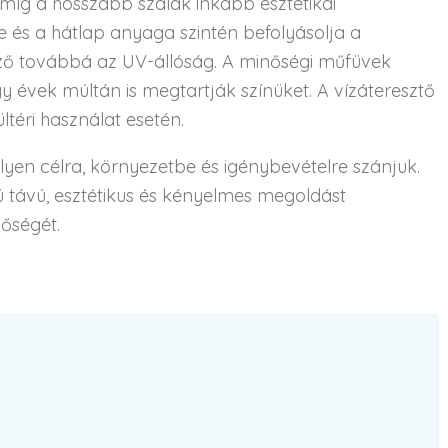
míg a hosszabb szálak inkább esztétikai
 és a hátlap anyaga szintén befolyásolja a
ező továbbá az UV-állóság. A minőségi műfüvek
gy évek múltán is megtartják színüket. A vízáteresztő
ltéri használat esetén.
ilyen célra, környezetbe és igénybevételre szánjuk.
ú távú, esztétikus és kényelmes megoldást
nőségét.