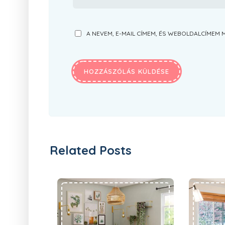
A NEVEM, E-MAIL CÍMEM, ÉS WEBOLDALCÍME
Related Posts
Hogyan gondoskodjunk kellően a műanyag ablakról?