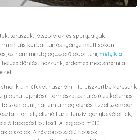
ek, teraszok, játszóterek és sportpályák
 minimális karbantartási igénye miatt sokan
les, és nem mindig egyszerű eldönteni,
melyik a
y helyes döntést hozzunk, érdemes megismerni a
eiket.
szeretnénk a műfüvet használni. Ha díszkertbe keresünk
ely puha tapintású, természetes hatású és kellemes
 a fő szempont, hanem a megjelenés. Ezzel szemben
asztani, amely ellenáll az intenzív igénybevételnek,
elelő tapadást biztosít. A legjobb műfű
úak a szálak. A rövidebb szálú típusok