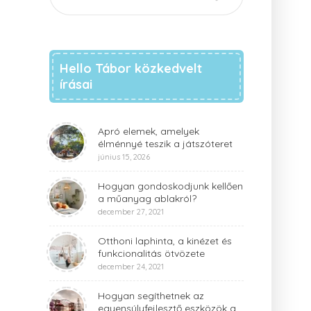
Hello Tábor közkedvelt
írásai
Apró elemek, amelyek
élménnyé teszik a játszóteret
június 15, 2026
Hogyan gondoskodjunk kellően
a műanyag ablakról?
december 27, 2021
Otthoni laphinta, a kinézet és
funkcionalitás ötvözete
december 24, 2021
Hogyan segíthetnek az
egyensúlyfejlesztő eszközök a