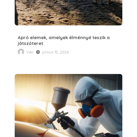
Apró elemek, amelyek élménnyé teszik a
játszóteret
Viki
június 15, 2026
Az autófényezés titkai javítás után