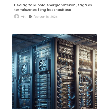
Bevilágító kupola energiahatékonysága és
természetes fény hasznosítása
Viki
február 16, 2026
Tipikus hibák, amiket elkövethetsz szerver bérlés előtt