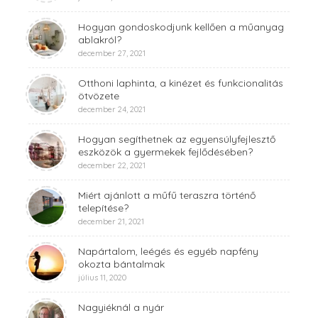
Hogyan gondoskodjunk kellően a műanyag
ablakról?
december 27, 2021
Otthoni laphinta, a kinézet és funkcionalitás
ötvözete
december 24, 2021
Hogyan segíthetnek az egyensúlyfejlesztő
eszközök a gyermekek fejlődésében?
december 22, 2021
Miért ajánlott a műfű teraszra történő
telepítése?
december 21, 2021
Napártalom, leégés és egyéb napfény
okozta bántalmak
július 11, 2020
Nagyiéknál a nyár