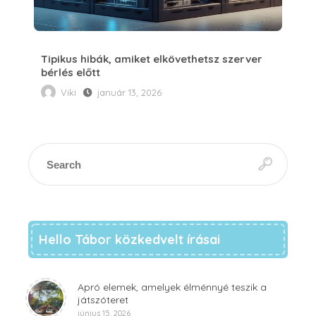
Tipikus hibák, amiket elkövethetsz szerver
bérlés előtt
Viki
január 13, 2026
Hello Tábor közkedvelt írásai
Apró elemek, amelyek élménnyé teszik a
játszóteret
június 15, 2026